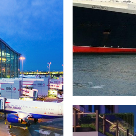
turpis, sit amet aliquet n
ng elit. Duis id lacinia
 dignissim faucibus.
Praesent accumsan ligula
..
Ramada Plaza
Asset Bangko