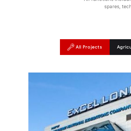
spares, tec
All Projects
Agric
Nightingale Hospitals Lo
Factory
Oil & Gas
Lorem ipsum dolor sit amet, consectetur adipisci
turpis, mollis vulputate neque. Sed scelerisque
Donec eu iaculis neque, quis ultricies turpis. 