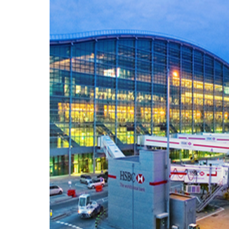
2GA, England
Chemical
Construction
Lorem ipsum dolor sit amet, consectetur adipisci
turpis, mollis vulputate neque. Sed scelerisque
Donec eu iaculis neque, quis ultricies turpis. 
turpis, sit amet aliquet nunc finibus consequat.