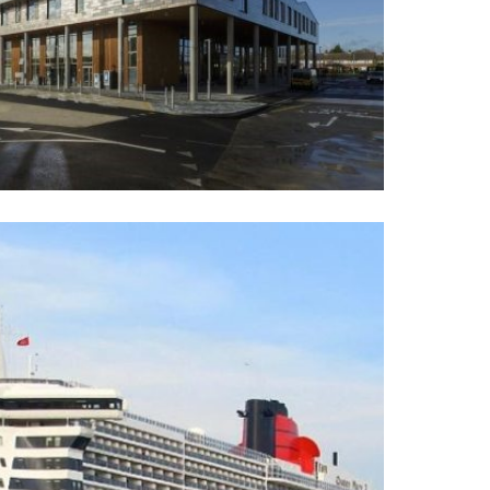
is ultricies turpis. Praesent accumsan ligula
unc finibus consequat...
ry 2 Cruising Between
 England,
, consectetur adipiscing elit. Duis id lacinia
neque. Sed scelerisque dignissim faucibus.
is ultricies turpis. Praesent accumsan ligula