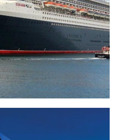
unc finibus consequat...
 Residence by Siamese
k Sukhumvit 48