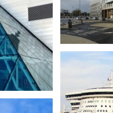
..
Donec eu iaculis neque, qu
turpis, sit amet aliquet n
RMS Queen Ma
Southampton,
Construction
Interios
Lorem ipsum dolor sit amet
turpis, mollis vulputate 
Donec eu iaculis neque, qu
unslow TW6