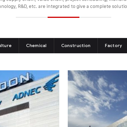
hnology, R&D, etc. are integrated to give a complete soluti
ulture
Chemical
Construction
Factory
ndon, England
The New QEII
City
Agriculture
Interios
ng elit. Duis id lacinia
 dignissim faucibus.
Lorem ipsum dolor sit amet
Praesent accumsan ligula
turpis, mollis vulputate 