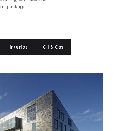
ons package.
Interios
Oil & Gas
 Hospital Welwyn Garden
, consectetur adipiscing elit. Duis id lacinia
neque. Sed scelerisque dignissim faucibus.