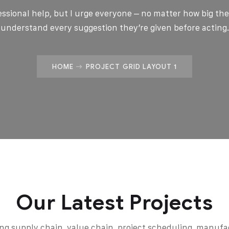
fessional help, but I urge everyone – no matter how big thei
understand every suggestion they’re given before acting.
HOME
PROJECT GRID LAYOUT 1
Our Latest Projects
ing supply chain, value chain, project scheduling, manufa