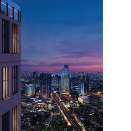
, consectetur adipiscing elit. Duis id lacinia
neque. Sed scelerisque dignissim faucibus.
is ultricies turpis. Praesent accumsan ligula
unc finibus consequat...