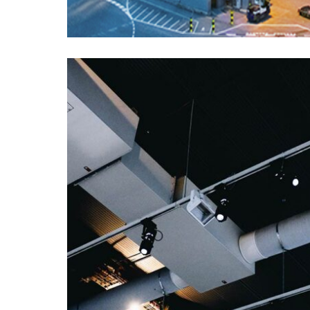
Health and Safety
Agriculture
Oil & Gas
Lorem ipsum dolor sit amet, consectetur adipisci
turpis, mollis vulputate neque. Sed scelerisque
Donec eu iaculis neque, quis ultricies turpis. 
turpis, sit amet aliquet nunc finibus consequat.