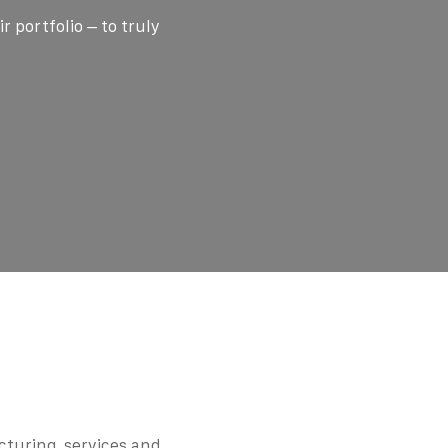
r portfolio – to truly
cturing, services and