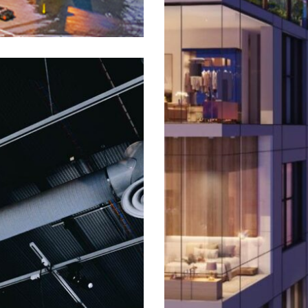
Interios
Lorem ipsum dolor sit amet
turpis, mollis vulputate 
Donec eu iaculis neque, qu
turpis, sit amet aliquet n
ng elit. Duis id lacinia
 dignissim faucibus.
Praesent accumsan ligula
..