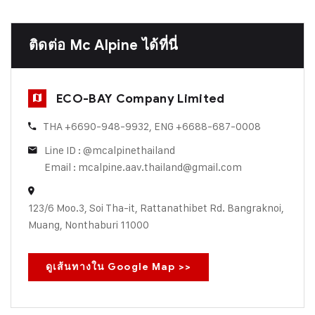
ติดต่อ Mc Alpine ได้ที่นี่
ECO-BAY Company Limited
THA +6690-948-9932, ENG +6688-687-0008
Line ID : @mcalpinethailand
Email : mcalpine.aav.thailand@gmail.com
123/6 Moo.3, Soi Tha-it, Rattanathibet Rd. Bangraknoi,
Muang, Nonthaburi 11000
ดูเส้นทางใน Google Map >>