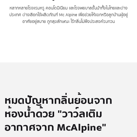
หลากหลายโรงแรมหรู คอนโดมิเนียม และโรงพยบาลชั้นนำทั้งในไทยและต่าง
ประเทศ ต่างเลือกใช้ผลิตภัณฑ์ Mc Alpine เพื่อช่วยให้แขกหรือลูกบ้านผู้อยู่
อาศัยอยู่สบาย ถูกสุขลักษณะ ไร้กลิ่นไม่พึงประสงค์รบกวน
หมดปัญหากลิ่นย้อนจาก
ห้องน้ำด้วย "วาว์ลเติม
อากาศจาก McAlpine"