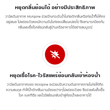
หยุดกลิ่นย้อนได้ อย่างมีประสิทธิภาพ
วาว์ลเติมอากาศ McAlpine ช่วยรักษาระดับน้ำในท่อดักกลิ่นหรือท่อน้ำทิ้งให้คง
อยู่เสมอ ไม่พร่องตัวลงแม้ความดันในท่อจะเปลี่ยนแปลงไป จึงสามารถป้องกัน
กลิ่นและเชื้อโรคย้อนกลับสู่บ้านหรืออาคารได้อย่างสมบูรณ์
หยุดเชื้อโรค-ไวรัสแพร่ย้อนกลับเข้าห้องน้ำ
วาว์ลเติมอากาศของ McAlpine จะช่วยปรับความดันอากาศภายในท่อให้เกิด
ความสมดุล ทำให้น้ำดักกลิ่นตามข้องอต่างๆไม่พร่องตัวลง จึงช่วยยับยั้งเชื้อ
โรค แบคทีเรีย และไวรัสย้อนกลับเข้าสู่ห้องน้ำและอาคารได้