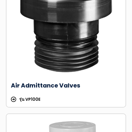
Air Admittance Valves
รุ่น VP100E