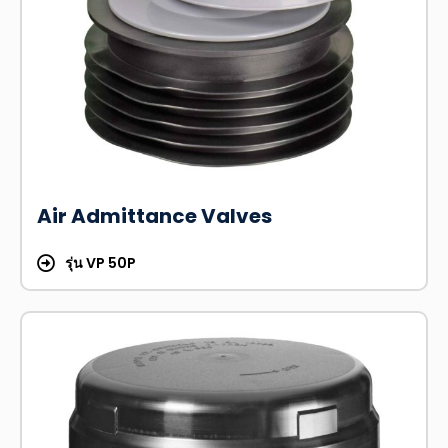
Air Admittance Valves
รุ่น VP 50P