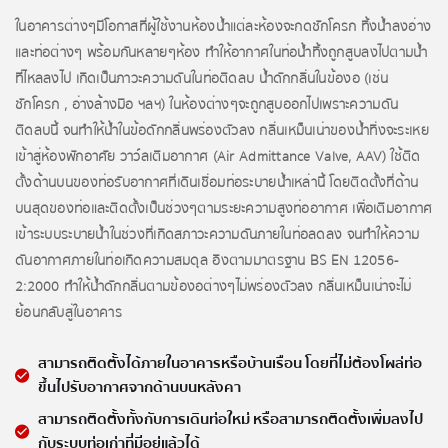
ในอาคารต่างๆมีโอกาสที่ผู้ใช้งานห้องน้ำแต่ละห้องจะกดชักโครก ทิ้งน้ำลงอ่าง
และท่อต่างๆ พร้อมกันหลายๆห้อง ทำให้อากาศในท่อน้ำทิ้งถูกสูบลงไปตามน้ำ
ที่ไหลลงไป เกิดเป็นภาวะความดันในท่อติดลบ น้ำดักกลิ่นในข้องอ (เช่น
ชักโครก , อ่างล้างมือ ฯลฯ) ในห้องต่างๆจะถูกสูบออกไปเพราะความดัน
ติดลบนี้ จนทำให้น้ำในข้อดักกลิ่นพร่องตัวลง กลิ่นเหม็นเน่าของน้ำทิ่งจะระเหย
เข้าสู่ห้องพักอาศัย วาว์ลเติมอากาศ (Air Admittance Valve, AAV) ใช้ติด
ตั้งด้านบนของท่อรับอากาศที่เดินเชื่อมท่อระบายน้ำเหล่านี้ โดยติดตั้งที่ด้าน
บนสุดของท่อและติดตั้งเป็นช่วงๆตามระยะความสูงท่ออากาศ เพื่อเติมอากาศ
เข้าระบบระบายน้ำในช่วงที่เกิดสภาวะความดันภายในท่อลดลง จนทำให้ความ
ดันอากาศภายในท่อเกิดความสมดุล อิงตามมาตรฐาน BS EN 12056-
2:2000 ทำให้น้ำดักกลิ่นตามข้องอต่างๆไม่พร่องตัวลง กลิ่นเหม็นเน่าจะไม่
ย้อนกลับสู่ในอาคาร
สามารถติดตั้งได้ภายในอาคารหรือบ้านเรือน โดยที่ไม่ต้องโผล่ท่อ
ขึ้นไปรับอากาศจากด้านบนหลังคา
สามารถติดตั้งทั้งกับการเดินท่อใหม่ หรือสามารถติดตั้งเพิ่มลงไป
กับระบบท่อเก่าที่มีอยู่แล้วได้