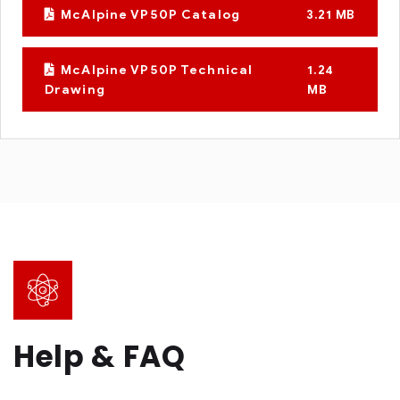
McAlpine VP50P Catalog
3.21 MB
McAlpine VP50P Technical
1.24
Drawing
MB
Help & FAQ