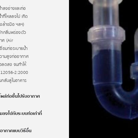
น้ำลงอ่างและท่อ
ำที่ไหลลงไป เกิด
างล้างมือ ฯลฯ)
ักกลิ่นพร่องตัว
กาศ (Air
ชื่อมท่อระบายน้ำ
ะความสูงท่ออากาศ
ท่อลดลง จนทำให้
N 12056-2:2000
อนกลับสู่ในอาคาร
โผล่ท่อขึ้นไปรับอากาศ
่มลงไปกับระบบท่อเก่าที่
อากาศแบบวิธีอื่น