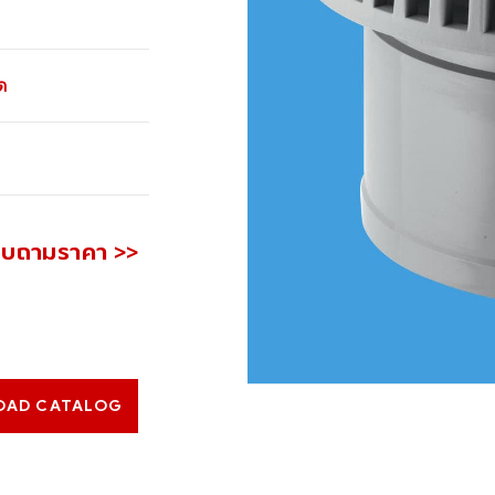
ด
อบถามราคา >>
OAD CATALOG