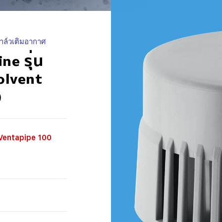
วาล์วเติมอากาศ
ne รุ่น
olvent
)
 Ventapipe 100