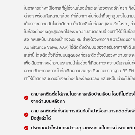
ในอาคารต่างๆมีโอกาสที่ผู้ใช้งานห้องน้ำแต่ละห้องจะกดชักโครก ทิ้ง
ต่างๆ พร้อมกันหลายๆห้อง ทำให้อากาศในท่อน้ำทิ้งถูกสูบลงไปตามน้
เป็นภาวะความดันในท่อติดลบ น้ำดักกลิ่นในข้องอ (เช่น ชักโครก , อ่
ในห้องต่างๆจะถูกสูบออกไปเพราะความดันติดลบนี้ จนทำให้น้ำในข้อด
ลง กลิ่นเหม็นเน่าของน้ำทิ่งจะระเหยเข้าสู่ห้องพักอาศัย วาว์ลเติมอา
Admittance Valve, AAV) ใช้ติดตั้งด้านบนของท่อรับอากาศที่เดินเ
เหล่านี้ โดยติดตั้งที่ด้านบนสุดของท่อและติดตั้งเป็นช่วงๆตามระย
เพื่อเติมอากาศเข้าระบบระบายน้ำในช่วงที่เกิดสภาวะความดันภายใน
ความดันอากาศภายในท่อเกิดความสมดุล อิงตามมาตรฐาน BS E
ทำให้น้ำดักกลิ่นตามข้องอต่างๆไม่พร่องตัวลง กลิ่นเหม็นเน่าจะไม่ย้
สามารถติดตั้งได้ภายในอาคารหรือบ้านเรือน โดยที่ไม่ต้อง
จากด้านบนหลังคา
สามารถติดตั้งทั้งกับการเดินท่อใหม่ หรือสามารถติดตั้งเพิ
มีอยู่แล้วได้
ประหยัดค่าใช้จ่ายทั้งค่าวัสดุและแรงงานในการทำระบบเติม