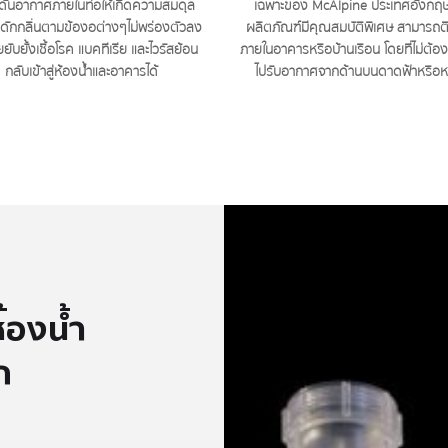
ันอากาศภายในท่อให้เกิดความสมดุล
เฉพาะของ McAlpine ประเทศอังกฤษ 
้ำดักกลิ่นตามข้องอต่างๆไม่พร่องตัวลง
ผลิตภัณฑ์มีคุณสมบัติพิเศษ สามารถติด
ยยับยั้งเชื้อโรค แบคทีเรีย และไวรัสย้อน
ภายในอาคารหรือบ้านเรือน โดยที่ไม่ต้อง
กลับเข้าสู่ห้องน้ำและอาคารได้
ไปรับอากาศจากด้านบนดาดฟ้าหรือห
้องน้ำ
ก