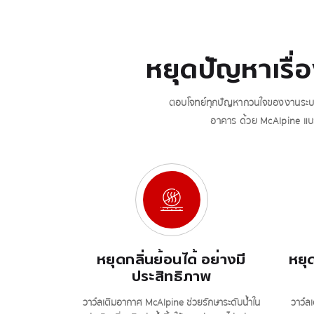
หยุดปัญหาเรื่
ตอบโจทย์ทุกปัญหากวนใจของงานระบบสุ
อาคาร ด้วย McAlpine แบร
หยุดกลิ่นย้อนได้ อย่างมี
หยุด
ประสิทธิภาพ
วาว์ลเติมอากาศ McAlpine ช่วยรักษาระดับน้ำใน
วาว์ล