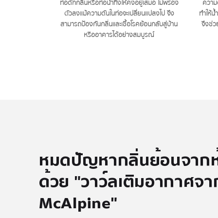
ท่อดักกลิ่นหรือท่อน้ำทิ้งให้คงอยู่เสมอ ไม่พร่อง
ความด
ตัวลงแม้ความดันในท่อจะเปลี่ยนแปลงไป จึง
ทำให้น
สามารถป้องกันกลิ่นและเชื้อโรคย้อนกลับสู่บ้าน
จึงช่ว
หรืออาคารได้อย่างสมบูรณ์
หมดปัญหากลิ่นย้อนจากห
ด้วย "วาว์ลเติมอากาศจา
McAlpine"