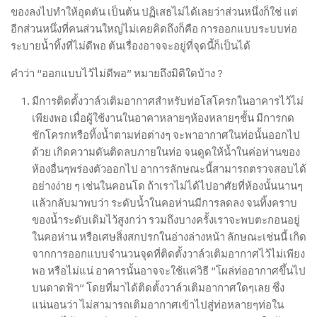
ของลงไปทำให้อุดตัน เป็นต้น ปฏิเสธไม่ได้เลยว่าส่วนหนึ่งก็ใช่ แต่
อีกส่วนหนึ่งที่คนส่วนใหญ่ไม่เคยคิดถึงก็คือ การออกแบบระบบท่อ
ระบายน้ำทิ้งที่ไม่ดีพอ ต้นเรื่องอาจจะอยู่ที่จุดนี้ก็เป็นได้
คำว่า “ออกแบบไว้ไม่ดีพอ” หมายถึงมิติใดบ้าง ?
มีการติดตั้งวาล์วเติมอากาศสำหรับท่อโสโครกในอาคารไว้ไม่
เพียงพอ เมื่อผู้ใช้งานในอาคาหลายๆห้องหลายๆชั้น มีการกด
ชักโครกหรือทิ้งน้ำตามท่อต่างๆ จะพาอากาศในท่อนั้นออกไป
ด้วย เกิดความดันติดลบภายในท่อ จนดูดให้น้ำในค่อห่านของ
ห้องอื่นๆพร่องตัวออกไป อาการลักษณะนี้สามารถตรวจสอบได้
อย่างง่าย ๆ เช่นในคอนโด ถ้าเราไม่ได้ไปอาศัยที่ห้องนั้นนานๆ
แล้วกลับมาพบว่า ระดับน้ำในคอห่านมีการลดลง จนทิ้งคราบ
ของน้ำระดับเดิมไว้สูงกว่า รวมถึงบางครั้งเราจะพบตะกอนอยู่
ในคอห่าน หรือเศษสิ่งสกปรกในอ่างล่างหน้า ลักษณะเช่นนี้ เกิด
จากการออกแบบจำนวนจุดที่ติดตั้งวาล์วเติมอากาศไว้ไม่เพียง
พอ หรือไม่แน่ อาคารนั้นอาจจะใช้แค่วิธี “โผล่ท่ออากาศขึ้นไป
บนดาดฟ้า” โดยที่มาได้ติดตั้งวาล์วเติมอากาศใดๆเลย ซึ่ง
แน่นอนว่า ไม่สามารถเติมอากาศเข้าไปสู่ท่อหลายๆท่อใน