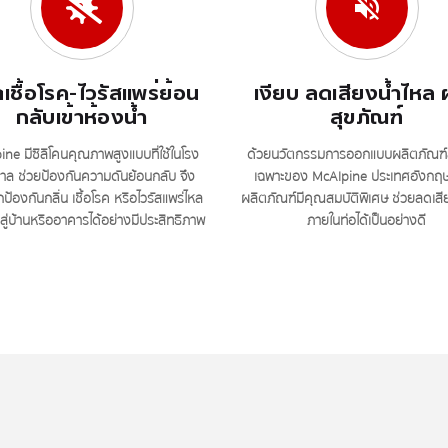
เชื้อโรค-ไวรัสแพร่ย้อน
เงียบ ลดเสียงน้ำไหล 
กลับเข้าห้องน้ำ
สุขภัณฑ์
ne มีซิลิโคนคุณภาพสูงแบบที่ใช้ในโรง
ด้วยนวัตกรรมการออกแบบผลิตภัณฑ์ลิ
ล ช่วยป้องกันความดันย้อนกลับ จึง
เฉพาะของ McAlpine ประเทศอังกฤษ 
้องกันกลิ่น เชื้อโรค หรือไวรัสแพร่ไหล
ผลิตภัณฑ์มีคุณสมบัติพิเศษ ช่วยลดเสี
าสู่บ้านหรืออาคารได้อย่างมีประสิทธิภาพ
ภายในท่อได้เป็นอย่างดี