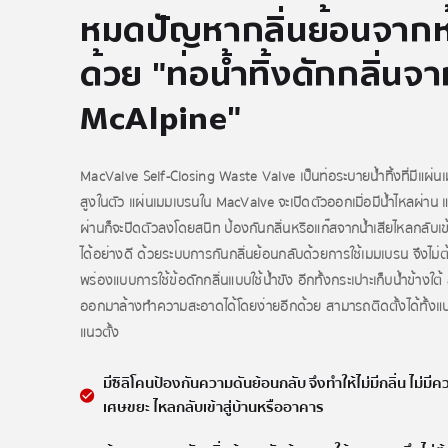
หมดปัญหากลิ่นย้อนจากห
ด้วย "ท่อน้ำทิ้งดักกลิ่นจ
McAlpine"
MacValve Self-Closing Waste Valve เป็นท่อระบายน้ำทิ้งที่มีแผ
สูงในตัว แผ่นเมมเบรนใน MacValve จะเปิดตัวออกเมื่อมีน้ำไหลผ่าน และ
ผ่านก็จะปิดตัวลงโดยสนิท ป้องกันกลิ่นหรือแก๊สจากน้ำเสียไหลกลับเข
ได้อย่างดี ด้วยระบบการกันกลิ่นย้อนกลับด้วยการใช้เมมเบรน จึงไม่ต้
พร่องแบบการใช้ข้อดักกลิ่นแบบใช้น้ำขัง อีกทั้งกระเปาะเก็บน้ำข้าง
ออกมาล้างทำความสะอาดได้โดยง่ายอีกด้วย สามารถติดตั้งได้ทั้
แนวตั้ง
มีซิลิโคนป้องกันความดันย้อนกลับ จึงทำให้ไม่มีกลิ่น ไม่มีควา
เศษขยะ ไหลกลับเข้าสู่บ้านหรืออาคาร