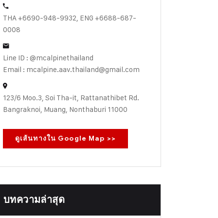
THA +6690-948-9932, ENG +6688-687-
0008
Line ID : @mcalpinethailand
Email : mcalpine.aav.thailand@gmail.com
123/6 Moo.3, Soi Tha-it, Rattanathibet Rd.
Bangraknoi, Muang, Nonthaburi 11000
ดูเส้นทางใน Google Map >>
บทความล่าสุด