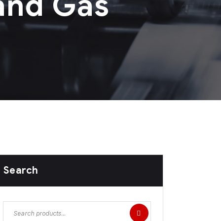
and Gas
Search