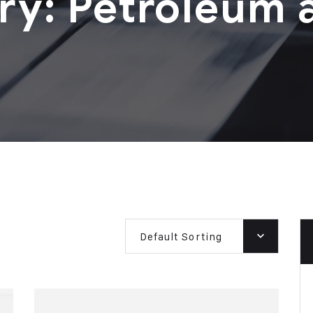
ry:
Petroleum 
Default Sorting