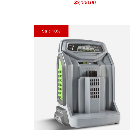
$
3,000.00
Sale 10%