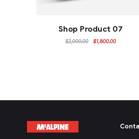
Shop Product 07
$
2,000.00
$
1,800.00
Cont