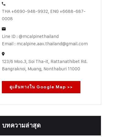
THA +6690-948-9932, ENG +6688-687-
0008
Line ID : @mcalpinethailand
Email : mcalpine.aav.thailand@gmail.com
123/6 Moo.3, Soi Tha-it, Rattanathibet Rd.
Bangraknoi, Muang, Nonthaburi 11000
ดูเส้นทางใน Google Map >>
บทความล่าสุด