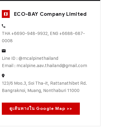
ECO-BAY Company Limited
THA +6690-948-9932, ENG +6688-687-
0008
Line ID : @mcalpinethailand
Email : mcalpine.aav.thailand@gmail.com
123/6 Moo.3, Soi Tha-it, Rattanathibet Rd.
Bangraknoi, Muang, Nonthaburi 11000
ดูเส้นทางใน Google Map >>