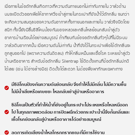
เมื่อภายในข้อดักกลิ่นเกิดภาวะที่ความดันภายนอกไม่เท่ากับภายใน วาล์วด้าน
บนจะเปิดตัวออกเพื่อให้อากาศวิ่งเข้าสู่ภายในกระเปาะที่ขังน้ำไว้ดักกลิ่น จนกว่า
จะเกิดความสมดุลของความดันอากาศทั้งภายนอกและภายใน วาล์วจึงปิดโดย
สนิท ทั้งนี้ยังมีลิ้นซิลิโคนป้องกันของเหลวและกลิ่นไหลย้อนกลับเข้าสู่ตัว
อาคารบ้านเรือนได้อย่างสมบูรณ์ ถ้าเทียบกับข้องอดักกลิ่นทั่วๆไปที่ไม่มีระบบ
วาล์วเติมอากาศนั้น เมื่อความดันไม่เท่ากัน น้ำที่ขังไว้ในกระเปาะเพื่อใช้ดักกลิ่นจะ
ถูกสูบออกไป (เพราะความดันติดลบ) ทำให้กลิ่นเหม็นและเชื้อโรค ระเหยเข้าสู่ตัว
บ้านหรืออาคาร สำหรับข้อดักกลิ่น Silentrap ใช้ติดตั้งแทนที่ข้อดักกลิ่นปกติ
ได้เลย (เช่น ใต้อ่างล้างมือ) ติดตั้งได้สะดวก ไม่ต้องพึ่งพาทักษะเฉพาะทาง
มีซิลิโคนป้องกันความดันย้อนกลับ จึงทำให้ไม่มีกลิ่น ไม่มีความชื้น
ไม่มีน้ำเสียหรือเศษขยะ ไหลกลับเข้าสู่บ้านหรืออาคาร
ซิลิโคนเป็นตัวที่ทำให้น้ำที่ขังอยู่ในกระเปาะไม่ระเหยหรือไหลหนีออก
ไป ในทุกสภาพแวดล้อม การปิดผนึกด้วยกระเปาะน้ำนี้จึงกั้นกลิ่นและ
เชื้อโรคย้อนกลับสู่บ้านหรืออาคารได้อย่างสมบูรณ์
ลดการเกิดเสียงน้ำไหลโกรกกรากขณะที่มีการใช้งาน