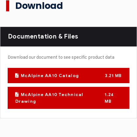
Download
Documentation & Files
Download our document to see specific product data
McAlpine AA10 Catalog
3.21 MB
McAlpine AA10 Technical
1.24
Drawing
MB