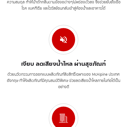
ความสมดุล ทำให้น้ำดักกลิ่นตามข้องอต่างๆไม่พร่องตัวลง จึงช่วยยับยั้งเชื้อ
โรค แบคทีเรีย และไวรัสย้อนกลับเข้าสู่ห้องน้ำและอาคารได้
เงียบ ลดเสียงน้ำไหล ผ่านสุขภัณฑ์
ด้วยนวัตกรรมการออกแบบผลิตภัณฑ์ลิขสิทธิ์เฉพาะของ McAlpine ประเทศ
อังกฤษ ทำให้ผลิตภัณฑ์มีคุณสมบัติพิเศษ ช่วยลดเสียงน้ำไหลภายในท่อได้เป็น
อย่างดี