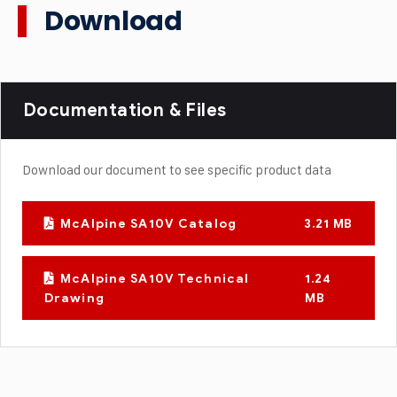
Download
Documentation & Files
Download our document to see specific product data
McAlpine SA10V Catalog
3.21 MB
McAlpine SA10V Technical
1.24
Drawing
MB